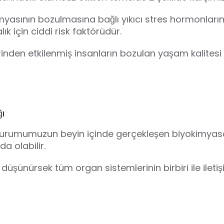
 kimyasının bozulmasına bağlı yıkıcı stres hormonları
 için ciddi risk faktörüdür.
erinden etkilenmiş insanların bozulan yaşam kalitesi v
̆ı
durumumuzun beyin içinde gerçekleşen biyokimyasal deg
da olabilir.
düşünürsek tüm organ sistemlerinin birbiri ile iletis