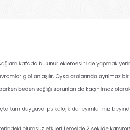
 da sağlam kafada bulunur eklemesini de yapmak yeri
avramlar gibi anlaşılır. Oysa aralarında ayrılmaz bir 
 yaparken beden sağlığı sorunları da kaçınılmaz olarak
onuçta tüm duygusal psikolojik deneyimlerimiz beyind
üzerindeki olumsuz etkileri temelde 2 şekilde karşımız