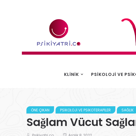
KLINIK
PSIKOLOJI VE PSI
ÖNE ÇIKAN
PSIKOLOJI VE PSIKOTERAPILER
SAĞLIK
Sağlam Vücut Sağ
Psikiyatri.co
Aralık 8, 2022