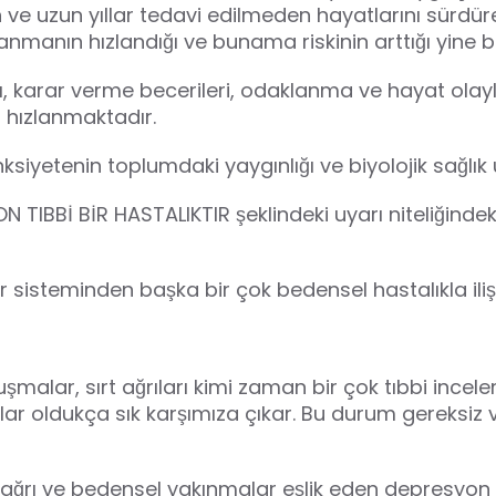
n ve uzun yıllar tedavi edilmeden hayatlarını sürdür
manın hızlandığı ve bunama riskinin arttığı yine bil
rı, karar verme becerileri, odaklanma ve hayat olayl
 hızlanmaktadır.
iyetenin toplumdaki yaygınlığı ve biyolojik sağlık ü
IBBİ BİR HASTALIKTIR şeklindeki uyarı niteliğindeki b
 sisteminden başka bir çok bedensel hastalıkla iliş
uşmalar, sırt ağrıları kimi zaman bir çok tıbbi inc
 oldukça sık karşımıza çıkar. Bu durum gereksiz ve 
psiz ağrı ve bedensel yakınmalar eşlik eden depres