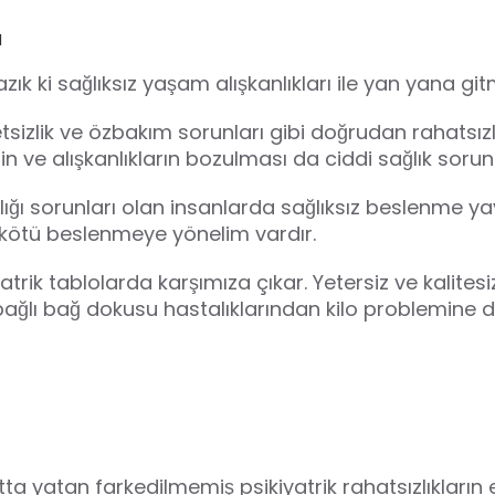
ı
zık ki sağlıksız yaşam alışkanlıkları ile yan yana gi
zlik ve özbakım sorunları gibi doğrudan rahatsızlığı
in ve alışkanlıkların bozulması da ciddi sağlık sorun
ğı sorunları olan insanlarda sağlıksız beslenme ya
kötü beslenmeye yönelim vardır.
atrik tablolarda karşımıza çıkar. Yetersiz ve kalite
̆lı bağ dokusu hastalıklarından kilo problemine do
ta yatan farkedilmemiş psikiyatrik rahatsızlıkların et