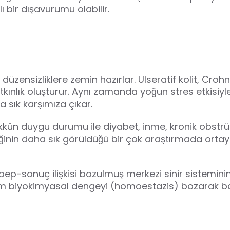
lı bir dışavurumu olabilir.
düzensizliklere zemin hazırlar. Ulseratif kolit, Cro
atkınlık oluşturur. Aynı zamanda yoğun stres etkisi
 sık karşımıza çıkar.
kkün duygu durumu ile diyabet, inme, kronik obstrük
ğinin daha sık görüldüğü bir çok araştırmada ortay
ebep-sonuç ilişkisi bozulmuş merkezi sinir sistemini
̈zyıkım biyokimyasal dengeyi (homoestazis) bozarak bağı