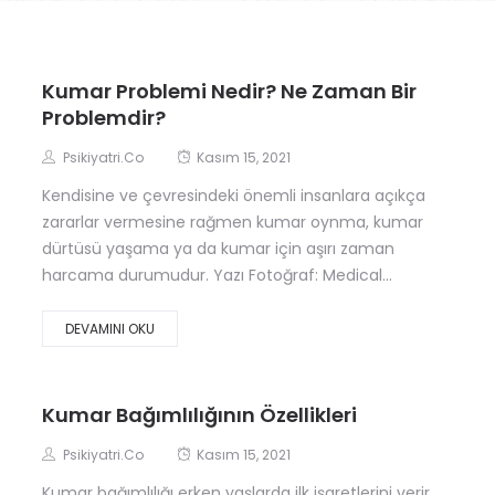
Kumar Problemi Nedir? Ne Zaman Bir
Problemdir?
Psikiyatri.co
Kasım 15, 2021
Kendisine ve çevresindeki önemli insanlara açıkça
zararlar vermesine rağmen kumar oynma, kumar
dürtüsü yaşama ya da kumar için aşırı zaman
harcama durumudur. Yazı Fotoğraf: Medical...
DEVAMINI OKU
Kumar Bağımlılığının Özellikleri
Psikiyatri.co
Kasım 15, 2021
Kumar bağımlılığı erken yaşlarda ilk işaretlerini verir.