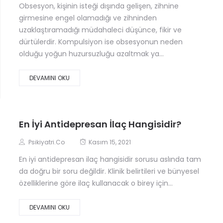
Obsesyon, kişinin isteği dışında gelişen, zihnine
girmesine engel olamadığı ve zihninden
uzaklaştıramadığı müdahaleci düşünce, fikir ve
dürtülerdir. Kompulsiyon ise obsesyonun neden
olduğu yoğun huzursuzluğu azaltmak ya...
DEVAMINI OKU
En İyi Antidepresan İlaç Hangisidir?
Psikiyatri.co
Kasım 15, 2021
En iyi antidepresan ilaç hangisidir sorusu aslında tam
da doğru bir soru değildir. Klinik belirtileri ve bünyesel
özelliklerine göre ilaç kullanacak o birey için...
DEVAMINI OKU