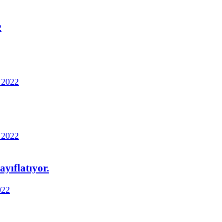
2
 2022
 2022
yıflatıyor.
022