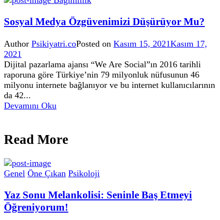
Bağımlılık
Sosyal Medya Özgüvenimizi Düşürüyor Mu?
Author
Psikiyatri.co
Posted on
Kasım 15, 2021
Kasım 17,
2021
Dijital pazarlama ajansı “We Are Social”ın 2016 tarihli
raporuna göre Türkiye’nin 79 milyonluk nüfusunun 46
milyonu internete bağlanıyor ve bu internet kullanıcılarının
da 42...
Devamını Oku
Read More
Genel
Öne Çıkan
Psikoloji
Yaz Sonu Melankolisi: Seninle Baş Etmeyi
Öğreniyorum!