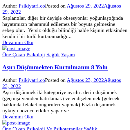
Author
Psikiyatri.co
Posted on
Ağustos 29, 2022
Ağustos
29, 2022
Saplantılar, diğer bir deyişle obsesyonlar yoğunlaştığında
hayatımızın tahammül edilemez bir boyuta gelmesine
sebep olur. Yersiz olduğu bilindiği halde kişinin etkisinden
kendini bir türlü kurtaramadığı...
Devamını Oku
Öne Çıkan
Psikoloji
Sağlık
Yaşam
Aşırı Düşünmekten Kurtulmanın 8 Yolu
Author
Psikiyatri.co
Posted on
Ağustos 23, 2022
Ağustos
23, 2022
Aşırı düşünmek iki kategoriye ayrılır: derin düşünmek
(geçmişi yeniden hatırlamak) ve endişelenmek (gelecek
hakkında felaket öngörüleri yapmak) Fazla düşünmek
uykuyu bozucu etkiler yapar ve...
Devamını Oku
Öne Çıkan
Psikoloji Ve Psikoterapiler
Sağlık