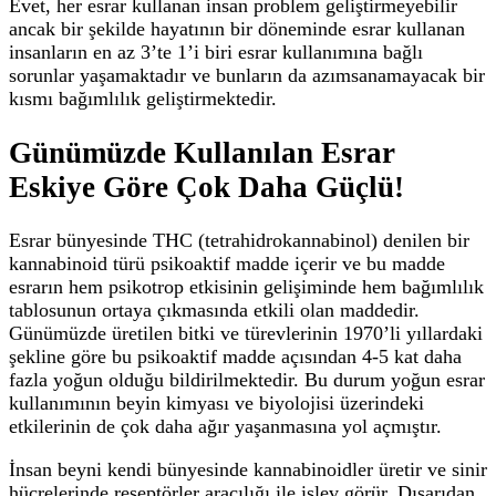
Evet, her esrar kullanan insan problem geliştirmeyebilir
ancak bir şekilde hayatının bir döneminde esrar kullanan
insanların en az 3’te 1’i biri esrar kullanımına bağlı
sorunlar yaşamaktadır ve bunların da azımsanamayacak bir
kısmı bağımlılık geliştirmektedir.
Günümüzde Kullanılan Esrar
Eskiye Göre Çok Daha Güçlü!
Esrar bünyesinde THC (tetrahidrokannabinol) denilen bir
kannabinoid türü psikoaktif madde içerir ve bu madde
esrarın hem psikotrop etkisinin gelişiminde hem bağımlılık
tablosunun ortaya çıkmasında etkili olan maddedir.
Günümüzde üretilen bitki ve türevlerinin 1970’li yıllardaki
şekline göre bu psikoaktif madde açısından 4-5 kat daha
fazla yoğun olduğu bildirilmektedir. Bu durum yoğun esrar
kullanımının beyin kimyası ve biyolojisi üzerindeki
etkilerinin de çok daha ağır yaşanmasına yol açmıştır.
İnsan beyni kendi bünyesinde kannabinoidler üretir ve sinir
hücrelerinde reseptörler aracılığı ile işlev görür. Dışarıdan